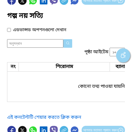
আপনার মতামত প্রদান করুন
গল্প নয় সত্যি
এডভান্সড অপশনগুলো দেখান
পৃষ্ঠা আইটেম
নং
শিরোনাম
ব্যানার 
কোনো তথ্য পাওয়া যায়নি।
এই কনটেন্টটি শেয়ার করতে ক্লিক করুন
আপনার মতামত প্রদান করুন