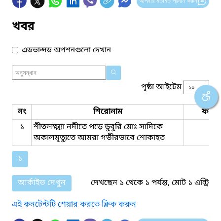
আপনার মতামত প্রদান করুন
খবর
এডভান্সড অপশনগুলো দেখান
পৃষ্ঠা আইটেম
নং
শিরোনাম
ফাইল
১
শীতলক্ষ্ম্যা নদীতে পড়ে ডুবুরি মোঃ সাদিকে
অকালমৃত্যুতে আমরা গভীরভাবে শোকাহত
১
আর্কাইভ দেখুন
দেখছেন ১ থেকে ১ পর্যন্ত, মোট ১ এন্ট্রি
এই কনটেন্টটি শেয়ার করতে ক্লিক করুন